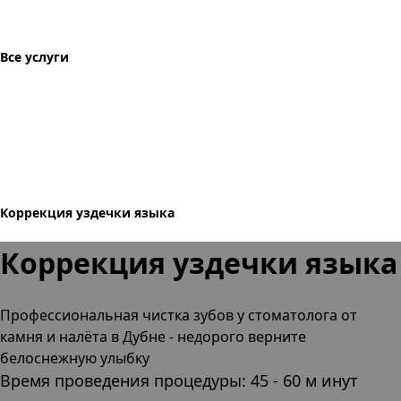
Все услуги
Коррекция уздечки языка
Коррекция уздечки языка
Профессиональная чистка зубов
у стоматолога от
камня и налёта
в Дубне
- недорого верните
белоснежную улыбку
Время проведения процедуры: 45 - 60 м инут