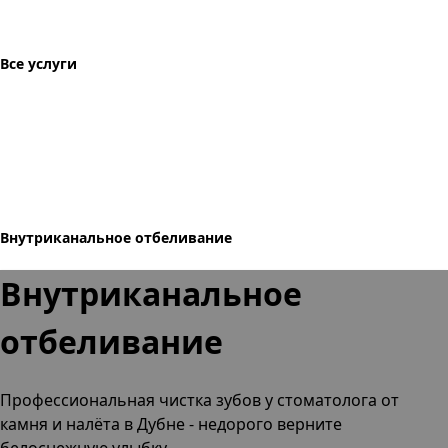
Все услуги
Внутриканальное отбеливание
Внутриканальное
отбеливание
Профессиональная чистка зубов
у стоматолога от
камня и налёта
в Дубне
- недорого верните
белоснежную улыбку