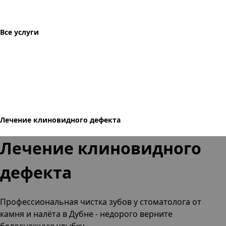
Все услуги
Лечение клиновидного дефекта
Лечение клиновидного
дефекта
Профессиональная чистка зубов
у стоматолога от
камня и налёта
в Дубне
- недорого верните
белоснежную улыбку